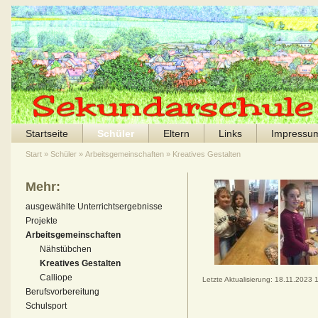
Startseite
Schüler
Eltern
Links
Impressu
Start
»
Schüler
»
Arbeitsgemeinschaften
»
Kreatives Gestalten
Mehr:
ausgewählte Unterrichtsergebnisse
Projekte
Arbeitsgemeinschaften
Nähstübchen
Kreatives Gestalten
Calliope
Letzte Aktualisierung: 18.11.2023 
Berufsvorbereitung
Schulsport